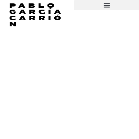
PABLO
GARCÍA
CARRIÓ
N